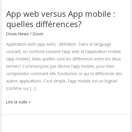
web
App web versus App mobile :
versus
App
quelles différences?
mobile
Dovix-News
/
Dovix
:
quelles
Application web (app web) : définition Dans le language
différences?
courant, on confond souvent l’app web et l’application mobile
(app mobile). Mais quelles sont les différences entre les deux
termes? Commençons par décrire l’app mobile, pour bien
comprendre comment elle fonctionne ce qui la différencie des
autres applications. C’est simple, l’app mobile est un logiciel
(comme sur […]
Lire la suite »
Artisans
et