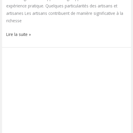
expérience pratique. Quelques particularités des artisans et
artisanes Les artisans contribuent de manière significative à la
richesse
Lire la suite »
Une
technique
unique
de
fabrication
de
papier