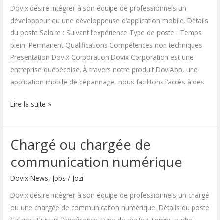
Dovix désire intégrer à son équipe de professionnels un
développeur ou une développeuse d’application mobile. Détails
du poste Salaire : Suivant l’expérience Type de poste : Temps
plein, Permanent Qualifications Compétences non techniques
Presentation Dovix Corporation Dovix Corporation est une
entreprise québécoise. À travers notre produit DoviApp, une
application mobile de dépannage, nous facilitons l’accès à des
Lire la suite »
Chargé ou chargée de
Chargé
ou
communication numérique
chargée
Dovix-News
,
Jobs
/
Jozi
de
communication
Dovix désire intégrer à son équipe de professionnels un chargé
numérique
ou une chargée de communication numérique. Détails du poste
Salaire : Suivant l’expérience Type de poste : Temps partiel,