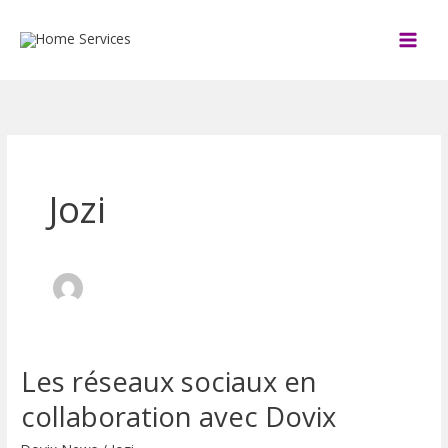
Aller
au
contenu
Jozi
Les réseaux sociaux en
Les
réseaux
collaboration avec Dovix
sociaux