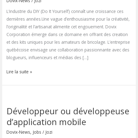
Dovix-News
/
Jozi
en
collaboration
L’industrie du DIY (Do It Yourself) connaît une croissance ces
avec
dernières années.Une vague d’enthousiasme pour la créativité,
Dovix
l’originalité et l’artisanat alimente cet engouement. Dovix
Corporation émerge dans ce domaine en offrant des creation
et des kits uniques pour les amateurs de bricolage. L’entreprise
québécoise envisage une collaboration passionnante avec des
blogueurs, influenceurs et médias des […]
Lire la suite »
Développeur
ou
Développeur ou développeuse
développeuse
d’application
d’application mobile
mobile
Dovix-News
,
Jobs
/
Jozi